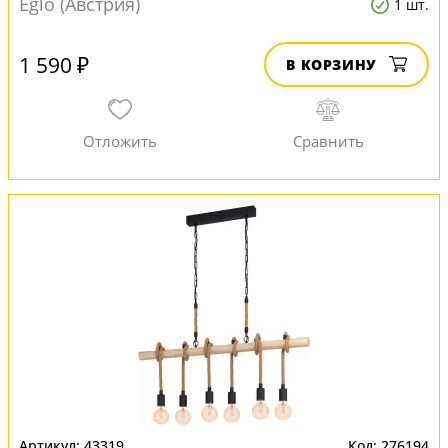
Eglo (Австрия)
1 шт.
1 590 ₽
В КОРЗИНУ
43319
276194