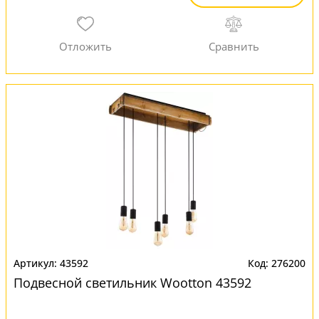
43592
276200
Подвесной светильник Wootton 43592