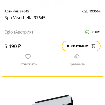
97645
193569
Бра Viserbella 97645
Eglo (Австрия)
60 шт.
5 490 ₽
В КОРЗИНУ